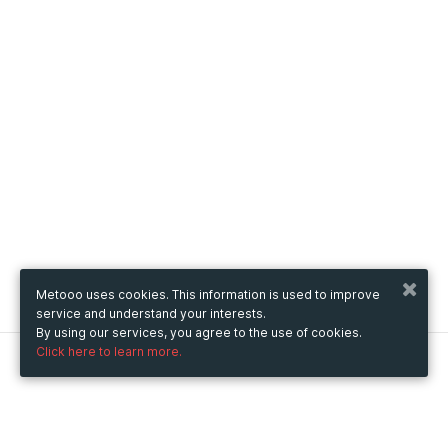
Metooo uses cookies. This information is used to improve
service and understand your interests.
By using our services, you agree to the use of cookies.
Click here to learn more.
Metooo
How it works
Create your page