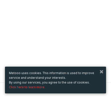
Metooo uses cookies. This information is used to improve
service and understand your interests.
By using our services, you agree to the use of cookies.
Click here to learn more.
Metooo
How it works
Create your page