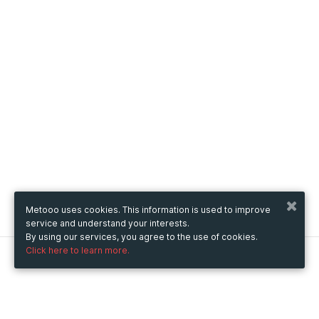
Metooo uses cookies. This information is used to improve
service and understand your interests.
By using our services, you agree to the use of cookies.
Click here to learn more.
Metooo
How it works
Create your page