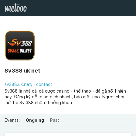
Sv388 uk net
sv388.uk.net/
contact
Sv388 là nhà cái cá cược casino - thể thao - đá gà số 1 hiện
nay. Đăng ký dễ, giao dịch nhanh, bảo mật cao. Người chơi
mới tại Sv 388 nhận thưởng khôn
Events:
Ongoing
Past