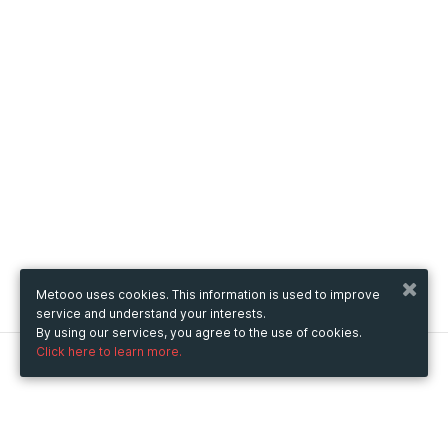
Metooo uses cookies. This information is used to improve
service and understand your interests.
By using our services, you agree to the use of cookies.
Click here to learn more.
Metooo
How it works
Create your page