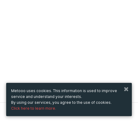
Metooo uses cookies. This information is used to improve
service and understand your interests.
By using our services, you agree to the use of cookies.
Click here to learn more.
Metooo
How it works
Create your page