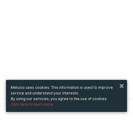
Metooo uses cookies. This information is used to improve
service and understand your interests.
By using our services, you agree to the use of cookies.
Click here to learn more.
Metooo
How it works
Create your page