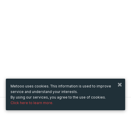
Metooo uses cookies. This information is used to improve
service and understand your interests.
By using our services, you agree to the use of cookies.
Click here to learn more.
Metooo
How it works
Create your page