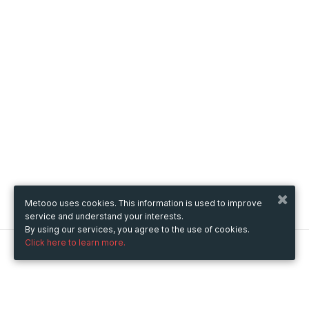
Metooo uses cookies. This information is used to improve
service and understand your interests.
By using our services, you agree to the use of cookies.
Click here to learn more.
Metooo
How it works
Create your page