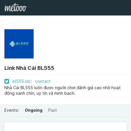
Link Nhà Cái BL555
bl555.lat/
contact
Nhà Cái BL555 luôn được người chơi đánh giá cao nhờ hoạt
động xanh chín, uy tín và minh bạch.
Events:
Ongoing
Past