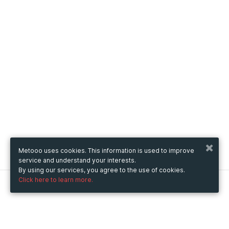
Metooo uses cookies. This information is used to improve
service and understand your interests.
By using our services, you agree to the use of cookies.
Click here to learn more.
Metooo
How it works
Create your page