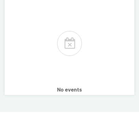
No events