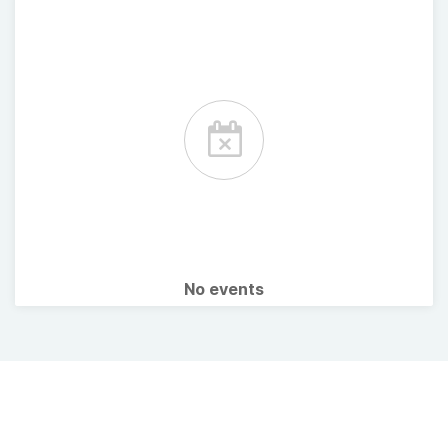
No events