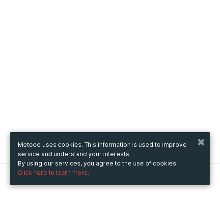
Metooo uses cookies. This information is used to improve
service and understand your interests.
By using our services, you agree to the use of cookies.
Click here to learn more.
Metooo
How it works
Create your page