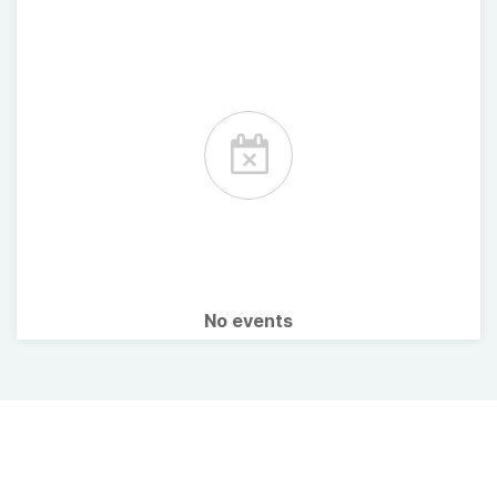
No events