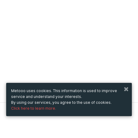
Metooo uses cookies. This information is used to improve
service and understand your interests.
By using our services, you agree to the use of cookies.
Click here to learn more.
Metooo
How it works
Create your page