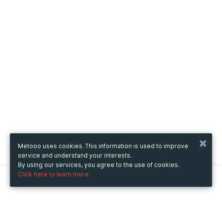
Metooo uses cookies. This information is used to improve
service and understand your interests.
By using our services, you agree to the use of cookies.
Click here to learn more.
Metooo
How it works
Create your page