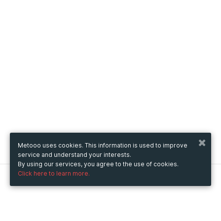
Metooo uses cookies. This information is used to improve
service and understand your interests.
By using our services, you agree to the use of cookies.
Click here to learn more.
Metooo
How it works
Create your page