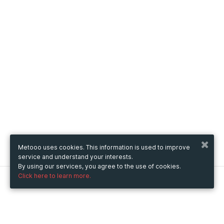
Metooo uses cookies. This information is used to improve
service and understand your interests.
By using our services, you agree to the use of cookies.
Click here to learn more.
Metooo
How it works
Create your page