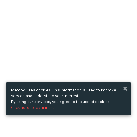
Metooo uses cookies. This information is used to improve
service and understand your interests.
By using our services, you agree to the use of cookies.
Click here to learn more.
Metooo
How it works
Create your page