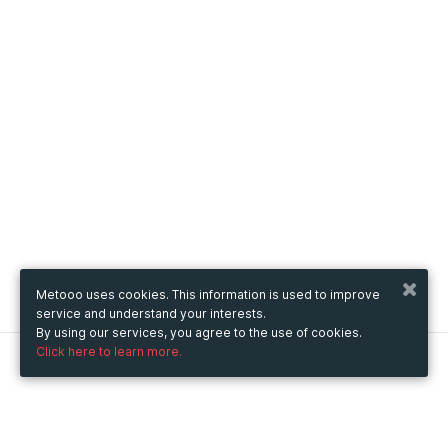
Metooo uses cookies. This information is used to improve
service and understand your interests.
By using our services, you agree to the use of cookies.
Click here to learn more.
Metooo
How it works
Create your page