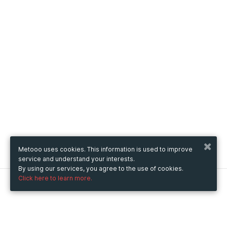
Metooo uses cookies. This information is used to improve
service and understand your interests.
By using our services, you agree to the use of cookies.
Click here to learn more.
Metooo
How it works
Create your page