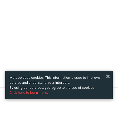
Metooo uses cookies. This information is used to improve
service and understand your interests.
By using our services, you agree to the use of cookies.
Click here to learn more.
Metooo
How it works
Create your page