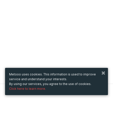
Metooo uses cookies. This information is used to improve
service and understand your interests.
By using our services, you agree to the use of cookies.
Click here to learn more.
Metooo
How it works
Create your page