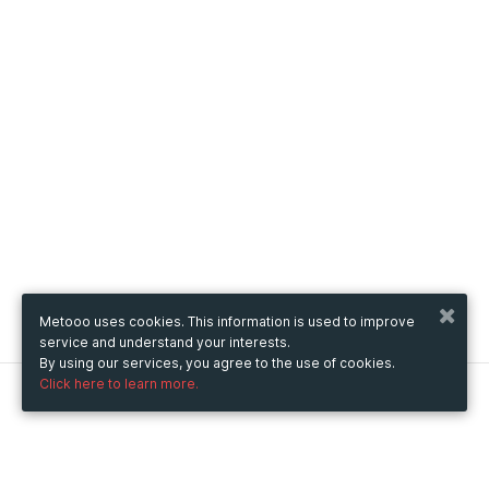
Metooo uses cookies. This information is used to improve
service and understand your interests.
By using our services, you agree to the use of cookies.
Click here to learn more.
Metooo
How it works
Create your page