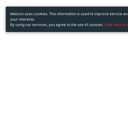
Metooo uses cookies. This information is used to improve service a
your interests.
By using our services, you agree to the use of cookies.
Click here to 
Metooo
Use Metooo for
How it works
Fairs and Business Events
Create your page
Conferences and
Invite your contacts
Congresses
Sell your tickets
Workshop and Training
Engage your guests
Courses
Cultural Events
Showings and Exhibitions
Entertainment
Festivals and Concerts
Non-profit Events
Crowdfunding
Sport Events