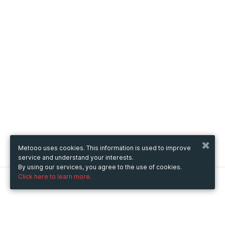
Metooo uses cookies. This information is used to improve
service and understand your interests.
By using our services, you agree to the use of cookies.
Click here to learn more.
Metooo
How it works
Create your page