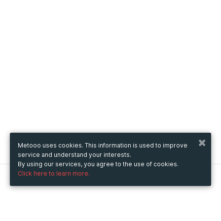
Metooo uses cookies. This information is used to improve
service and understand your interests.
By using our services, you agree to the use of cookies.
Click here to learn more.
Metooo
How it works
Create your page