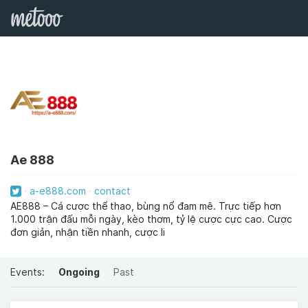
Ae 888
a-e888.com
contact
AE888 – Cá cược thể thao, bùng nổ đam mê. Trực tiếp hơn
1.000 trận đấu mỗi ngày, kèo thơm, tỷ lệ cược cực cao. Cược
đơn giản, nhận tiền nhanh, cược li
Events:
Ongoing
Past