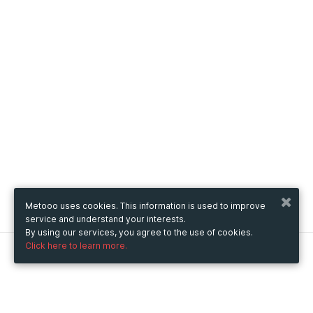
Metooo uses cookies. This information is used to improve
service and understand your interests.
By using our services, you agree to the use of cookies.
Click here to learn more.
Metooo
How it works
Create your page