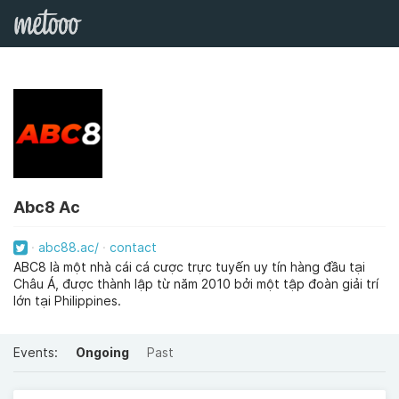
Abc8 Ac
abc88.ac/
contact
ABC8 là một nhà cái cá cược trực tuyến uy tín hàng đầu tại
Châu Á, được thành lập từ năm 2010 bởi một tập đoàn giải trí
lớn tại Philippines.
Events:
Ongoing
Past