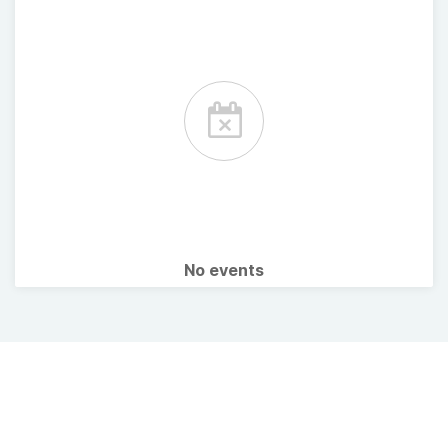
No events