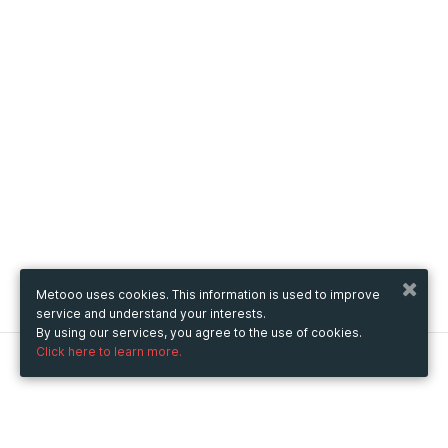
Metooo uses cookies. This information is used to improve
service and understand your interests.
By using our services, you agree to the use of cookies.
Click here to learn more.
Metooo
How it works
Create your page