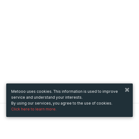
Metooo uses cookies. This information is used to improve
service and understand your interests.
By using our services, you agree to the use of cookies.
Click here to learn more.
Metooo
How it works
Create your page