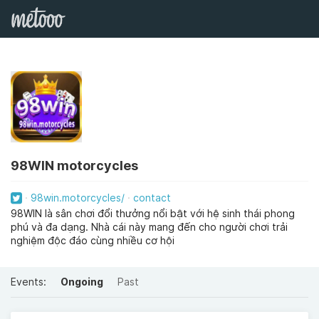
98WIN motorcycles
98win.motorcycles/
contact
98WIN là sân chơi đổi thưởng nổi bật với hệ sinh thái phong
phú và đa dạng. Nhà cái này mang đến cho người chơi trải
nghiệm độc đáo cùng nhiều cơ hội
Events:
Ongoing
Past