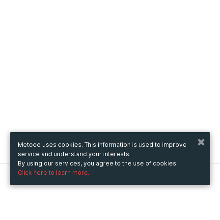
Metooo uses cookies. This information is used to improve
service and understand your interests.
By using our services, you agree to the use of cookies.
Click here to learn more.
Metooo
How it works
Create your page