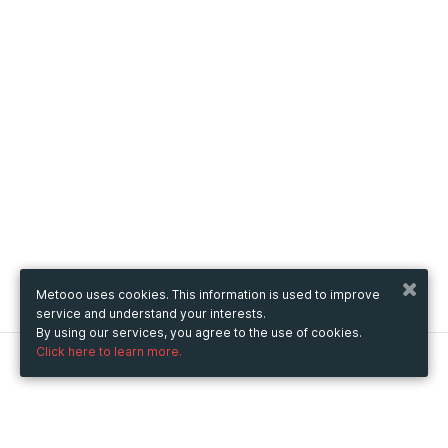
Metooo uses cookies. This information is used to improve
service and understand your interests.
By using our services, you agree to the use of cookies.
Click here to learn more.
Metooo
How it works
Create your page