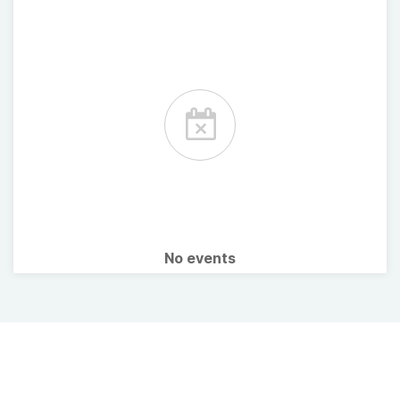
No events