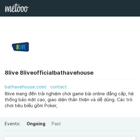
8live 8liveofficialbathavehouse
bathavehouse.com/
contact
8live mang đến trải nghiệm chơi game bài online đẳng cấp, hệ
thống bảo mật cao, giao diện thân thiện và dễ dùng. Các trò
chơi tiêu biểu gồm Poker,
Events:
Ongoing
Past