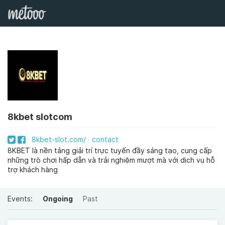
8kbet slotcom
8kbet-slot.com/
contact
8KBET là nền tảng giải trí trực tuyến đầy sáng tạo, cung cấp
những trò chơi hấp dẫn và trải nghiệm mượt mà với dịch vụ hỗ
trợ khách hàng
Events:
Ongoing
Past