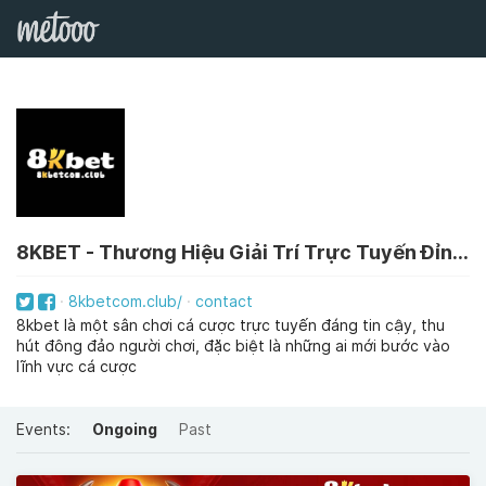
8KBET - Thương Hiệu Giải Trí Trực Tuyến Đỉnh Cao
8kbetcom.club/
contact
8kbet là một sân chơi cá cược trực tuyến đáng tin cậy, thu
hút đông đảo người chơi, đặc biệt là những ai mới bước vào
lĩnh vực cá cược
Events:
Ongoing
Past