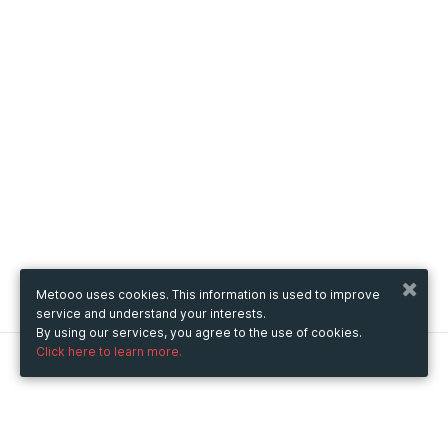
Metooo uses cookies. This information is used to improve
service and understand your interests.
By using our services, you agree to the use of cookies.
Click here to learn more.
Metooo
How it works
Create your page