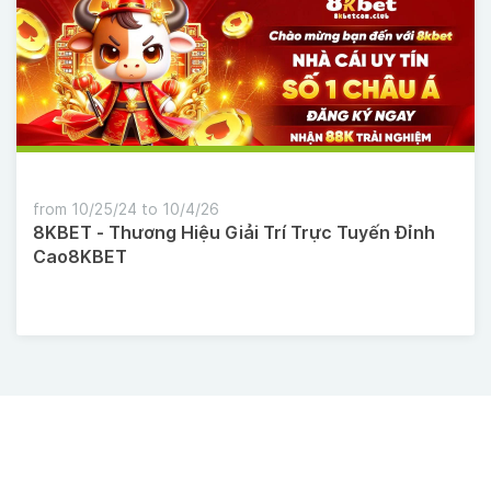
from 10/25/24 to 10/4/26
8KBET - Thương Hiệu Giải Trí Trực Tuyến Đỉnh
Cao8KBET