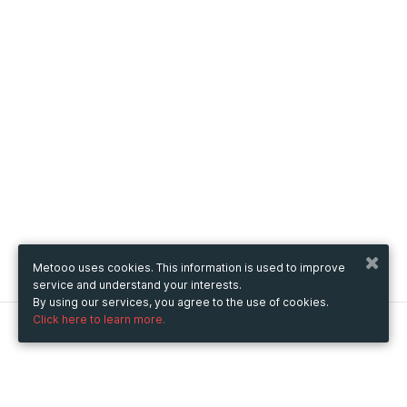
Metooo uses cookies. This information is used to improve
service and understand your interests.
By using our services, you agree to the use of cookies.
Click here to learn more.
Metooo
How it works
Create your page