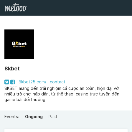
8kbet
8kbet25.com/
contact
8KBET mang đến trải nghiệm cá cược an toàn, hiện đại với
nhiều trò chơi hấp dẫn, từ thể thao, casino trực tuyến đến
game bài đổi thưởng.
Events:
Ongoing
Past