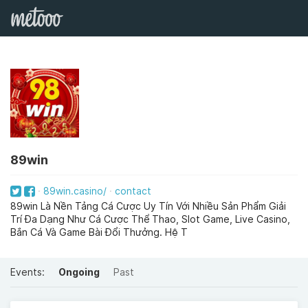
89win
89win.casino/
contact
89win Là Nền Tảng Cá Cược Uy Tín Với Nhiều Sản Phẩm Giải
Trí Đa Dạng Như Cá Cược Thể Thao, Slot Game, Live Casino,
Bắn Cá Và Game Bài Đổi Thưởng. Hệ T
Events:
Ongoing
Past