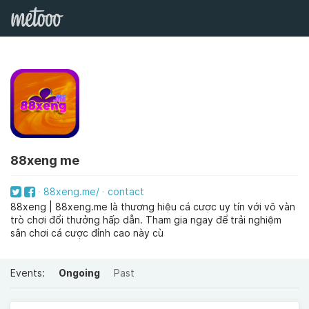
88xeng me
88xeng.me/
contact
88xeng | 88xeng.me là thương hiệu cá cược uy tín với vô vàn
trò chơi đổi thưởng hấp dẫn. Tham gia ngay để trải nghiệm
sân chơi cá cược đỉnh cao này cù
Events:
Ongoing
Past