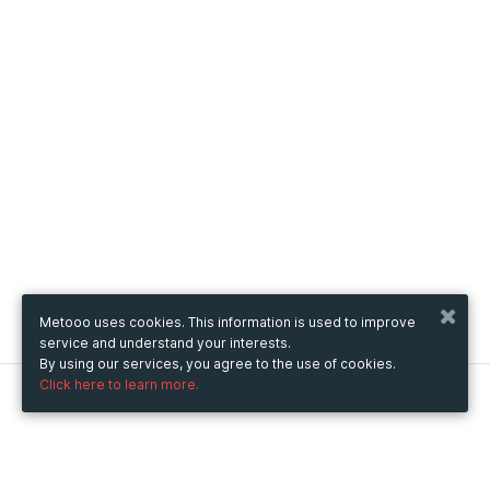
Metooo uses cookies. This information is used to improve
service and understand your interests.
By using our services, you agree to the use of cookies.
Click here to learn more.
Metooo
How it works
Create your page