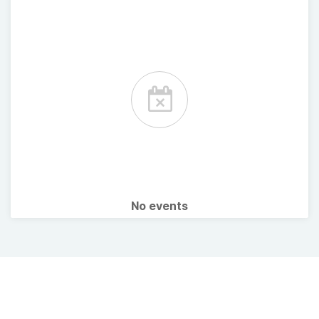
No events