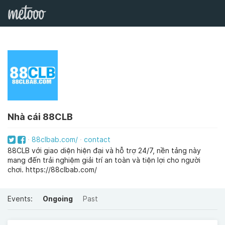
Nhà cái 88CLB
88clbab.com/
contact
88CLB với giao diện hiện đại và hỗ trợ 24/7, nền tảng này
mang đến trải nghiệm giải trí an toàn và tiện lợi cho người
chơi. https://88clbab.com/
Events:
Ongoing
Past