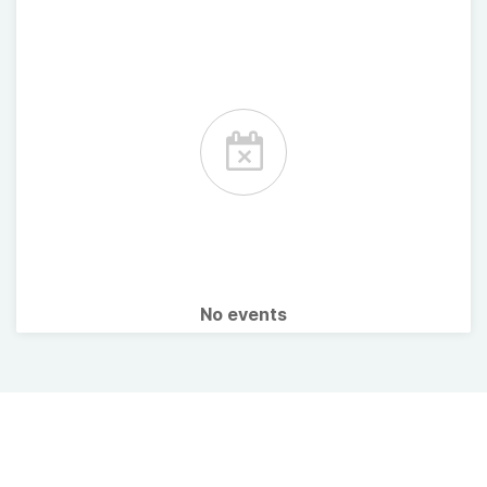
No events