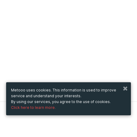
Metooo uses cookies. This information is used to improve
service and understand your interests.
By using our services, you agree to the use of cookies.
Click here to learn more.
Metooo
How it works
Create your page