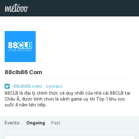
88clb86 Com
88clb86.com/
contact
88CLB là đại lý chính thức và duy nhất của nhà cái 88CLB tại
Châu Á, được bình chọn là sảnh game uy tín Top 1 khu vực
suốt 4 năm liên tiếp.
Events:
Ongoing
Past