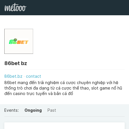
86bet bz
86bet.bz
contact
86bet mang đến trải nghiệm cá cược chuyên nghiệp với hệ
thống trò chơi đa dạng từ cá cược thể thao, slot game nổ hũ
đến casino trực tuyến và bắn cá đổ
Events:
Ongoing
Past