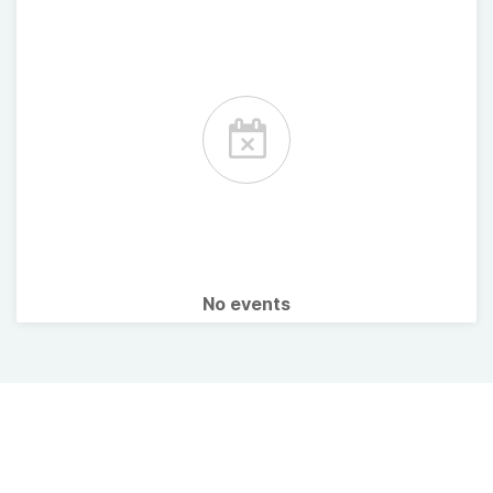
No events