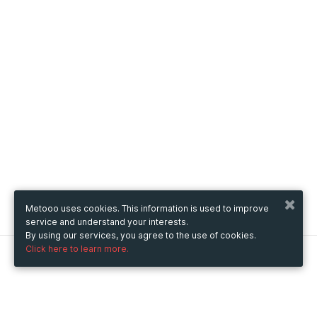
Metooo uses cookies. This information is used to improve
service and understand your interests.
By using our services, you agree to the use of cookies.
Click here to learn more.
Metooo
How it works
Create your page