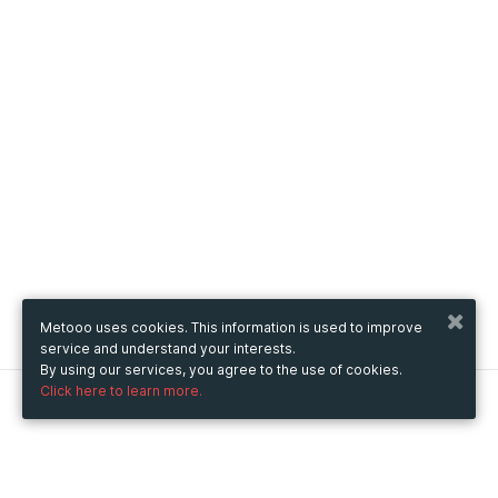
Metooo uses cookies. This information is used to improve
service and understand your interests.
By using our services, you agree to the use of cookies.
Click here to learn more.
Metooo
How it works
Create your page