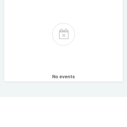
No events