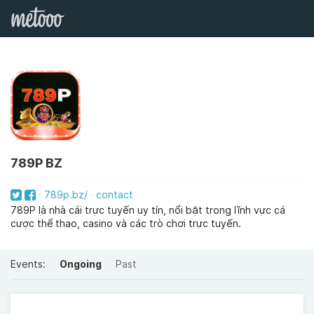
789P BZ
789p.bz/
contact
789P là nhà cái trực tuyến uy tín, nổi bật trong lĩnh vực cá
cược thể thao, casino và các trò chơi trực tuyến.
Events:
Ongoing
Past