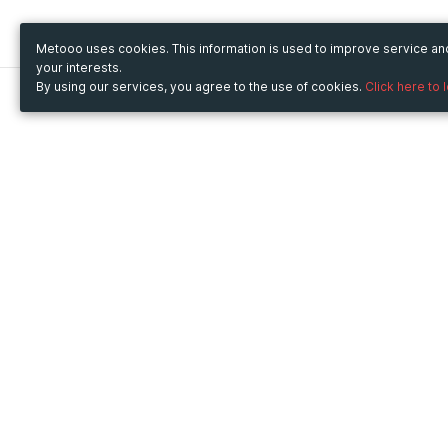
Metooo uses cookies. This information is used to improve service a
your interests.
By using our services, you agree to the use of cookies.
Click here to 
Metooo
Use Metooo for
How it works
Fairs and Business Events
Create your page
Conferences and
Invite your contacts
Congresses
Sell your tickets
Workshop and Training
Engage your guests
Courses
Cultural Events
Showings and Exhibitions
Entertainment
Festivals and Concerts
Non-profit Events
Crowdfunding
Sport Events