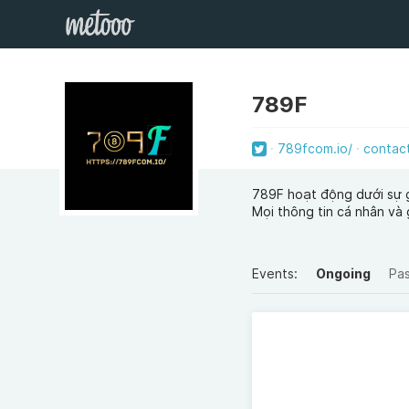
789F
789fcom.io/
contac
789F hoạt động dưới sự g
Mọi thông tin cá nhân và 
Events:
Ongoing
Pa