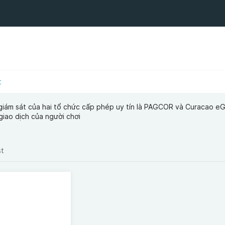
t
iám sát của hai tổ chức cấp phép uy tín là PAGCOR và Curacao e
giao dịch của người chơi
st