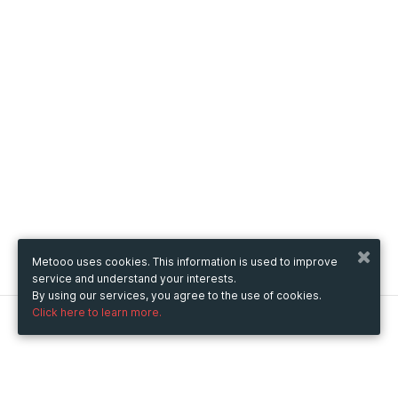
Metooo uses cookies. This information is used to improve
service and understand your interests.
By using our services, you agree to the use of cookies.
Click here to learn more.
Metooo
How it works
Create your page