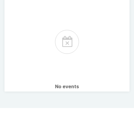
No events