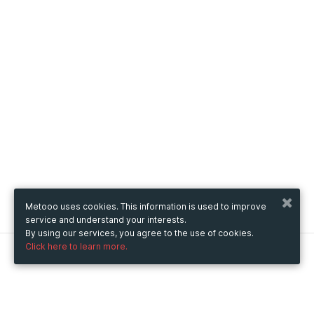
Metooo uses cookies. This information is used to improve
service and understand your interests.
By using our services, you agree to the use of cookies.
Click here to learn more.
Metooo
How it works
Create your page