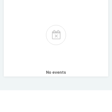
No events